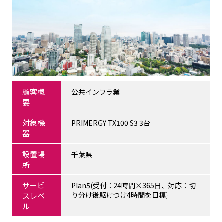
顧客概
公共インフラ業
要
対象機
PRIMERGY TX100 S3 3台
器
設置場
千葉県
所
サービ
Plan5(受付：24時間×365日、対応：切
り分け後駆けつけ4時間を目標)
スレベ
ル