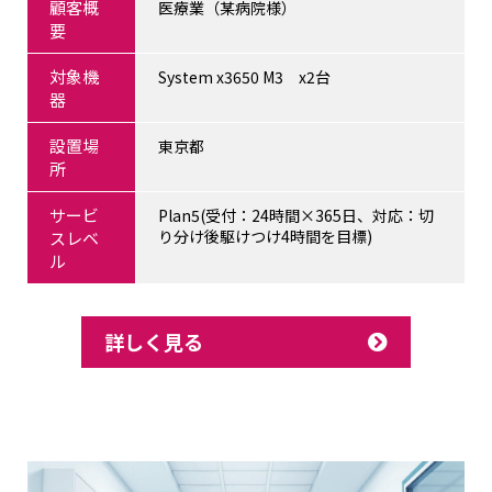
顧客概
医療業（某病院様）
要
対象機
System x3650 M3 x2台
器
設置場
東京都
所
サービ
Plan5(受付：24時間×365日、対応：切
り分け後駆けつけ4時間を目標)
スレベ
ル
詳しく見る