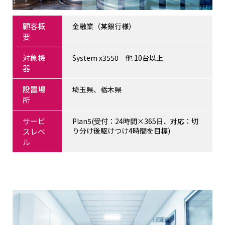
顧客概
金融業（某銀行様）
要
対象機
System x3550 他 10台以上
器
設置場
埼玉県、栃木県
所
サービ
Plan5(受付：24時間×365日、対応：切
り分け後駆けつけ4時間を目標)
スレベ
ル