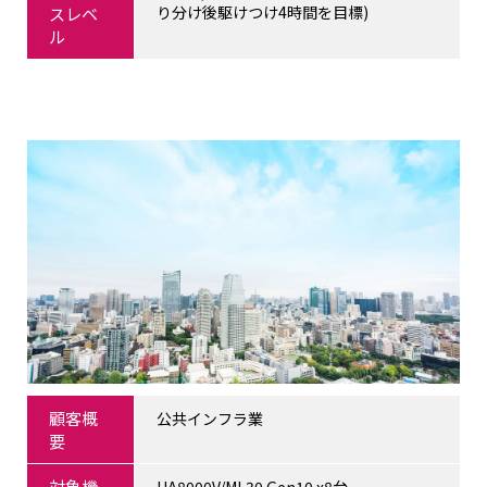
り分け後駆けつけ4時間を目標)
スレベ
ル
顧客概
公共インフラ業
要
対象機