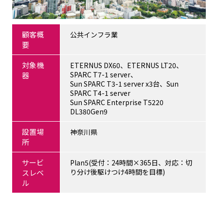
顧客概
公共インフラ業
要
対象機
ETERNUS DX60、ETERNUS LT20、
SPARC T7-1 server、
器
Sun SPARC T3-1 server x3台、Sun
SPARC T4-1 server
Sun SPARC Enterprise T5220
DL380Gen9
設置場
神奈川県
所
サービ
Plan5(受付：24時間×365日、対応：切
り分け後駆けつけ4時間を目標)
スレベ
ル