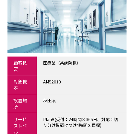
顧客概
医療業（某病院様）
要
対象機
AMS2010
器
設置場
秋田県
所
サービ
Plan5(受付：24時間×365日、対応：切
り分け後駆けつけ4時間を目標)
スレベ
ル