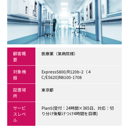
顧客概
医療業（某病院様）
要
対象機
Express5800/R120b-2（４
C/E5620)N8100-1708
器
設置場
東京都
所
サービ
Plan5(受付：24時間×365日、対応：切
り分け後駆けつけ4時間を目標)
スレベ
ル