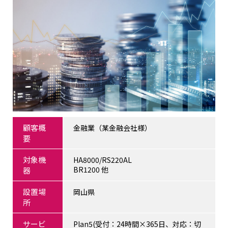
顧客概
金融業（某金融会社様）
要
対象機
HA8000/RS220AL
BR1200 他
器
設置場
岡山県
所
サービ
Plan5(受付：24時間×365日、対応：切