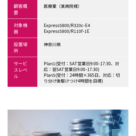
顧客概
医療業（某病院様）
要
対象機
Express5800/R320c-E4
Express5800/R110f-1E
器
設置場
神奈川県
所
サービ
Plan1(受付：SAT営業日9:00-17:30、対
応：翌SAT営業日9:00-17:30)
スレベ
Plan5(受付：24時間×365日、対応：切
ル
り分け後駆けつけ4時間を目標)