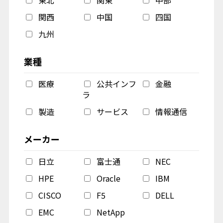
東北
関東
中部
関西
中国
四国
九州
業種
医療
公共インフ
金融
ラ
製造
サービス
情報通信
メーカー
日立
富士通
NEC
HPE
Oracle
IBM
CISCO
F5
DELL
EMC
NetApp