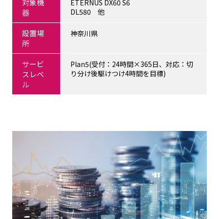
対象機
ETERNUS DX60 S6
DL580 他
器
設置場
神奈川県
所
サービ
Plan5(受付：24時間×365日、対応：切
り分け後駆けつけ4時間を目標)
スレベ
ル