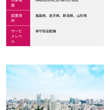
HA8000V/ML30 Gen10 x8台
器
設置場
福島県、岩手県、新潟県、山形県
所
サービ
保守部品配備
スレベ
ル