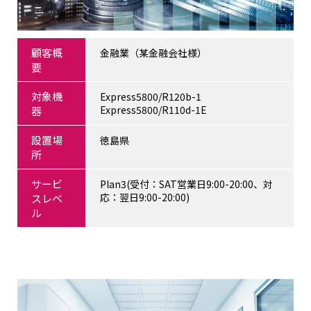
顧客概
金融業（某金融会社様）
要
対象機
Express5800/R120b-1
Express5800/R110d-1E
器
設置場
徳島県
所
サービ
Plan3(受付：SAT営業日9:00-20:00、対
応：翌日9:00-20:00)
スレベ
ル