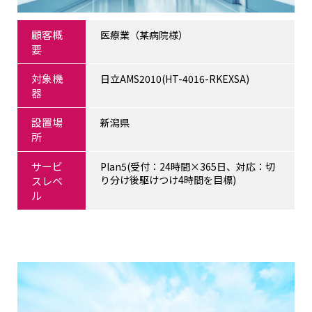
顧客概
医療業（某病院様）
要
対象機
日立AMS2010(HT-4016-RKEXSA)
器
設置場
新潟県
所
サービ
Plan5(受付：24時間×365日、対応：切
り分け後駆けつけ4時間を目標)
スレベ
ル