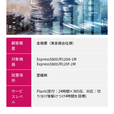
顧客概
金融業（某金融会社様）
要
対象機
Express5800/R120d-1M
Express5800/R120f-2M
器
設置場
愛媛県
所
サービ
Plan5(受付：24時間×365日、対応：切
り分け後駆けつけ4時間を目標)
スレベ
ル