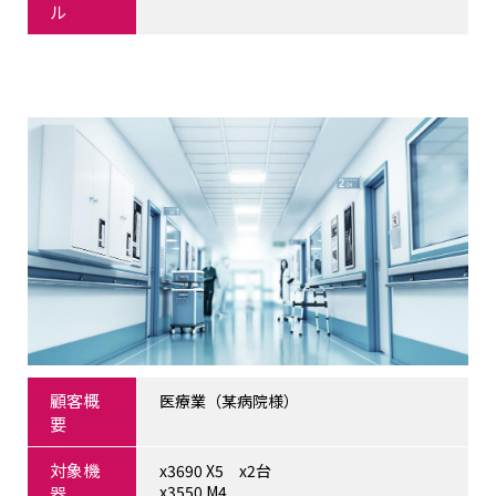
ル
顧客概
医療業（某病院様）
要
対象機
x3690 X5 x2台
x3550 M4
器