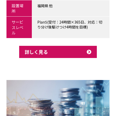
設置場
福岡県 他
所
サービ
Plan5(受付：24時間×365日、対応：切
り分け後駆けつけ4時間を目標)
スレベ
ル
詳しく見る