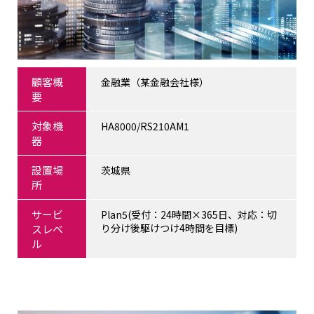
顧客概
金融業（某金融会社様）
要
対象機
HA8000/RS210AM1
器
設置場
茨城県
所
サービ
Plan5(受付：24時間×365日、対応：切
り分け後駆けつけ4時間を目標)
スレベ
ル