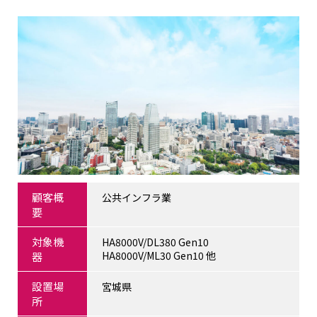
顧客概
公共インフラ業
要
対象機
HA8000V/DL380 Gen10
HA8000V/ML30 Gen10 他
器
設置場
宮城県
所