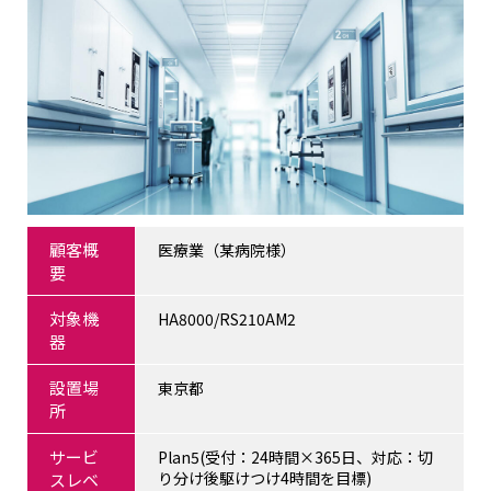
顧客概
医療業（某病院様）
要
対象機
HA8000/RS210AM2
器
設置場
東京都
所
サービ
Plan5(受付：24時間×365日、対応：切
り分け後駆けつけ4時間を目標)
スレベ