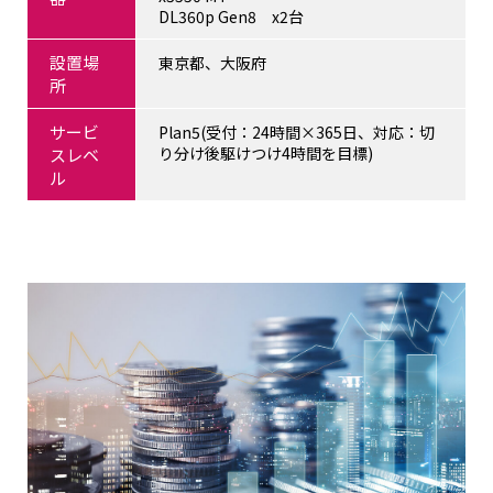
DL360p Gen8 x2台
設置場
東京都、大阪府
所
サービ
Plan5(受付：24時間×365日、対応：切
り分け後駆けつけ4時間を目標)
スレベ
ル