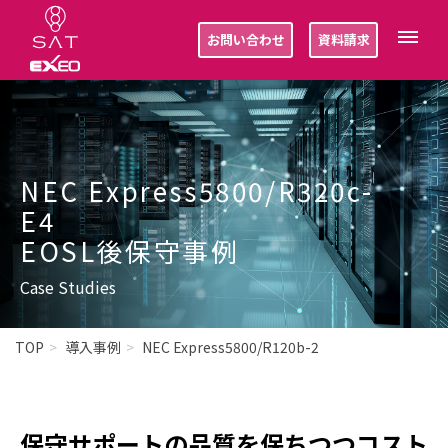
お問い合わせ
資料請求
NEC Express5800/R320c-
E4
EOSL後保守事例
Case Studies
TOP
導入事例
NEC Express5800/R120b-2
保守サポートの品質を保ちつつコスト