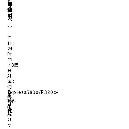
ビ
業
置
ー
象
ス
種
場
カ
機
レ
所
ー
器
ベ
ル
受
付：
24
時
間
×365
日
対
応：
切
Express5800/R320c-
り
医
東
分
療
京
NEC
E4
け
業
都
後
他
駆
け
つ