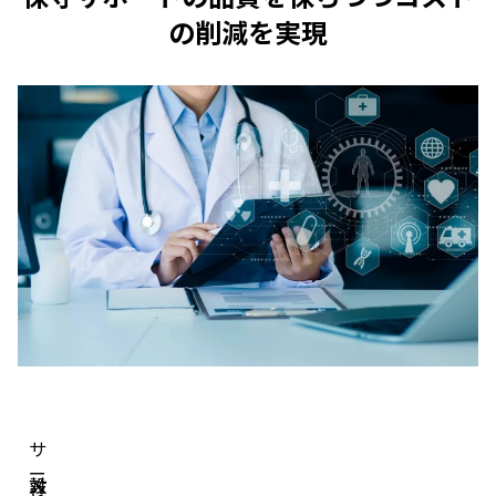
の削減を実現
サ
ー
設
メ
対