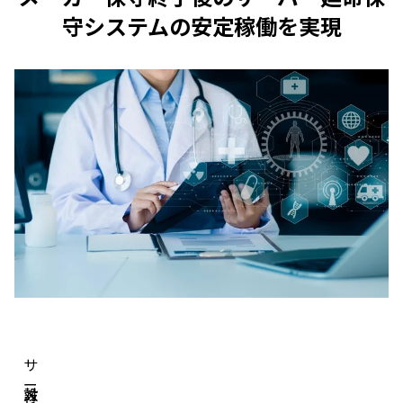
守システムの安定稼働を実現
サ
ー
設
メ
対