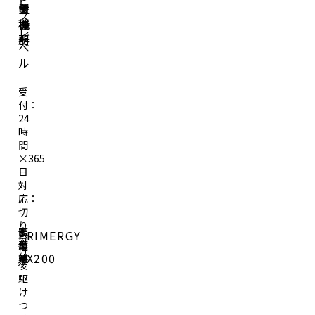
ビ
業
置
ー
象
ス
種
場
カ
機
レ
所
ー
器
ベ
ル
受
付：
24
時
間
×365
日
対
応：
切
り
医
千
富
PRIMERGY
分
療
葉
士
け
RX200
業
県
通
後
駆
け
つ