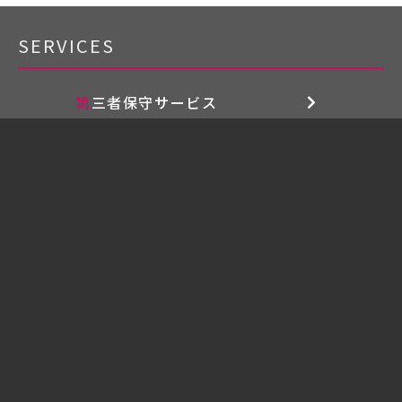
SERVICES
第三者保守サービス
延命保守サービス
データ消去サービス
設計
設計サービス
構築
構築サービス
運用