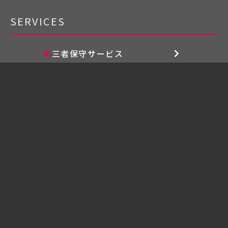
SERVICES
第三者保守サービス
延命保守サービス
データ消去サービス
設計
設計サービス
構築
構築サービス
運用