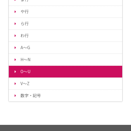
や行
ら行
わ行
A～G
H～N
O～U
V～Z
数字・記号