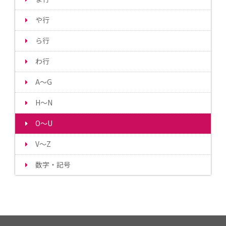
や行
ら行
わ行
A～G
H～N
O～U
V～Z
数字・記号