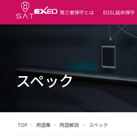
第三者保守とは
EOSL延命保守
スペック
TOP
用語集
用語解説
スペック