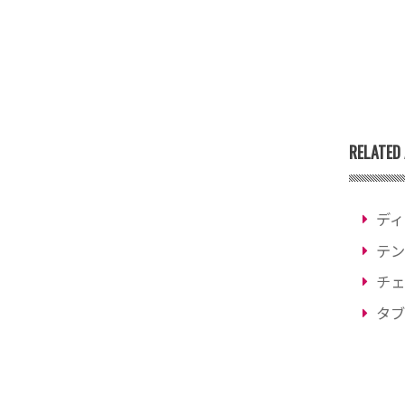
RELATED 
ディ
テン
チェ
タブ