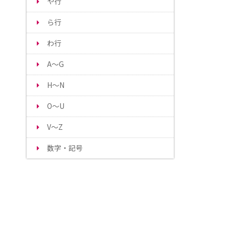
や行
ら行
わ行
A～G
H～N
O～U
V～Z
数字・記号