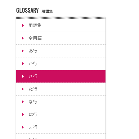
GLOSSARY
用語集
用語集
全用語
あ行
か行
さ行
た行
な行
は行
ま行