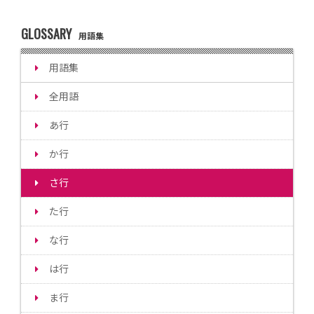
GLOSSARY
用語集
用語集
全用語
あ行
か行
さ行
た行
な行
は行
ま行