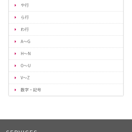
や行
ら行
わ行
A～G
H～N
O～U
V～Z
数字・記号