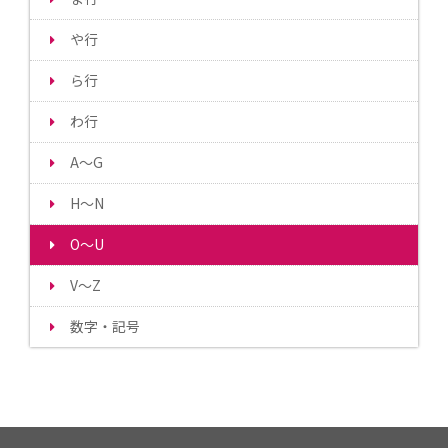
や行
ら行
わ行
A～G
H～N
O～U
V～Z
数字・記号