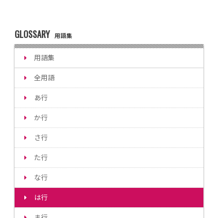
GLOSSARY
用語集
用語集
全用語
あ行
か行
さ行
た行
な行
は行
ま行