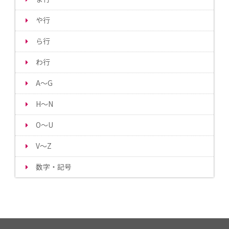
や行
ら行
わ行
A～G
H～N
O～U
V～Z
数字・記号