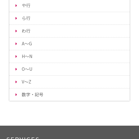
や行
ら行
わ行
A～G
H～N
O～U
V～Z
数字・記号