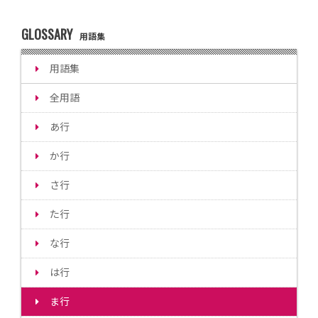
GLOSSARY
用語集
用語集
全用語
あ行
か行
さ行
た行
な行
は行
ま行