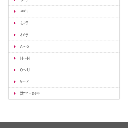
や行
ら行
わ行
A～G
H～N
O～U
V～Z
数字・記号