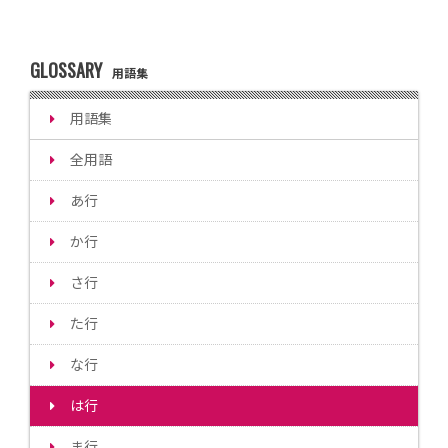
GLOSSARY
用語集
用語集
全用語
あ行
か行
さ行
た行
な行
は行
ま行