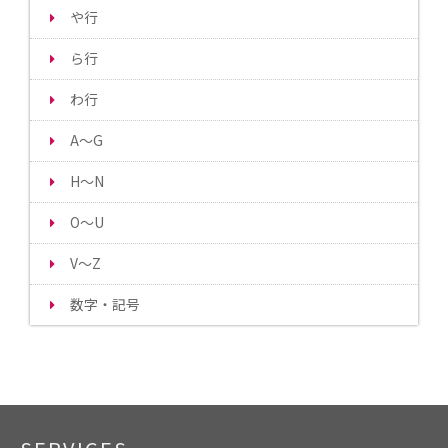
や行
ら行
わ行
A～G
H～N
O～U
V～Z
数字・記号