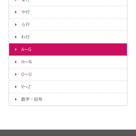
や行
ら行
わ行
A～G
H～N
O～U
V～Z
数字・記号