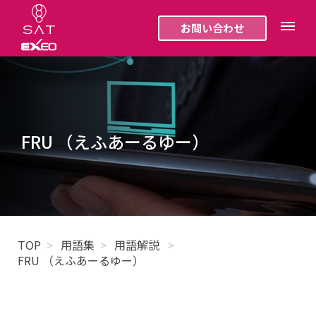
お問い合わせ
FRU （えふあーるゆー）
TOP
用語集
用語解説
FRU （えふあーるゆー）