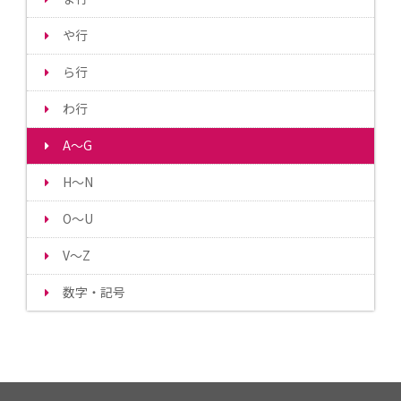
や行
ら行
わ行
A～G
H～N
O～U
V～Z
数字・記号