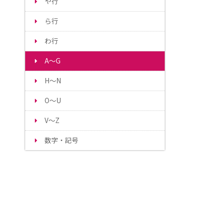
や行
ら行
わ行
A～G
H～N
O～U
V～Z
数字・記号