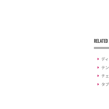
RELATED 
ディ
テン
チェ
タブ