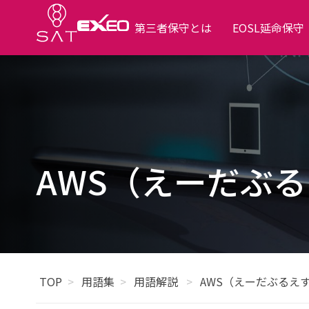
第三者保守とは
EOSL延命保守
AWS（えーだぶ
TOP
用語集
用語解説
AWS（えーだぶるえ