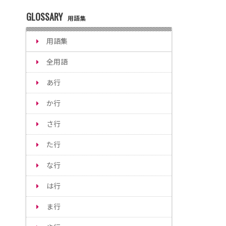
GLOSSARY
用語集
用語集
全用語
あ行
か行
さ行
た行
な行
は行
ま行