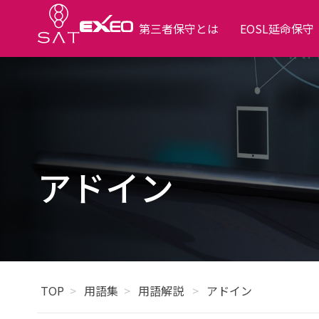
第三者保守とは
EOSL延命保守
アドイン
TOP
用語集
用語解説
アドイン