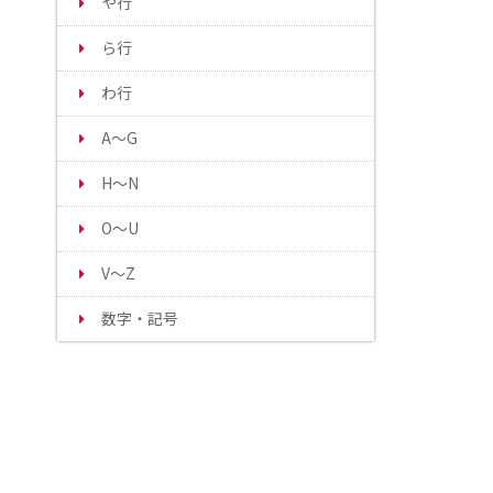
や行
ら行
わ行
A～G
H～N
O～U
V～Z
数字・記号