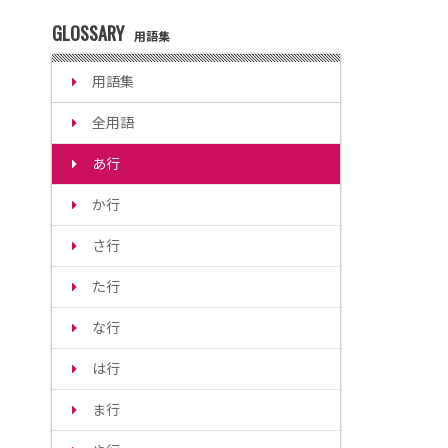
GLOSSARY
用語集
用語集
全用語
あ行
か行
さ行
た行
な行
は行
ま行