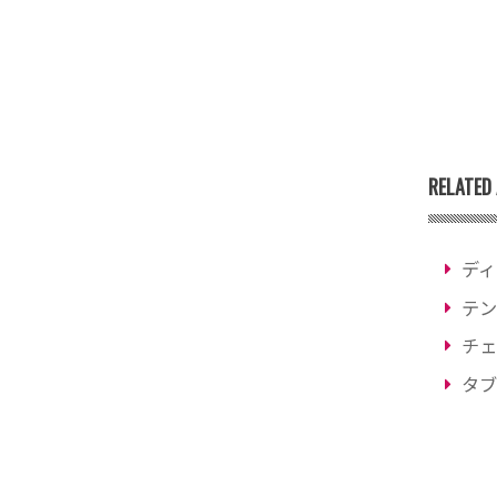
RELATED 
ディ
テン
チェ
タブ