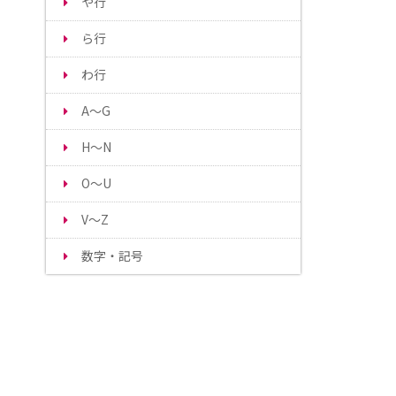
や行
ら行
わ行
A～G
H～N
O～U
V～Z
数字・記号