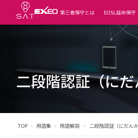
第三者保守とは
EOSL延命保守
二段階認証（にだ
TOP
用語集
用語解説
二段階認証（にだん