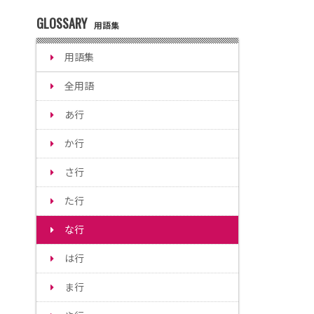
GLOSSARY
用語集
用語集
全用語
あ行
か行
さ行
た行
な行
は行
ま行