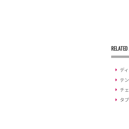
RELATED 
ディ
テン
チェ
タブ