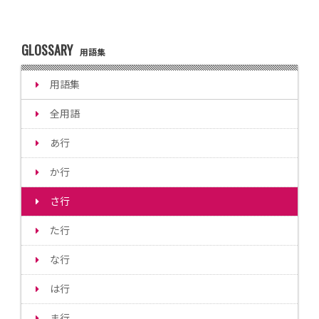
GLOSSARY
用語集
用語集
全用語
あ行
か行
さ行
た行
な行
は行
ま行