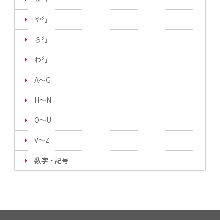
や行
ら行
わ行
A～G
H～N
O～U
V～Z
数字・記号